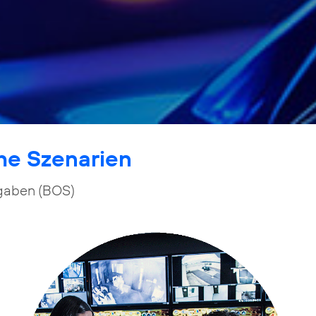
che Szenarien
fgaben (BOS)