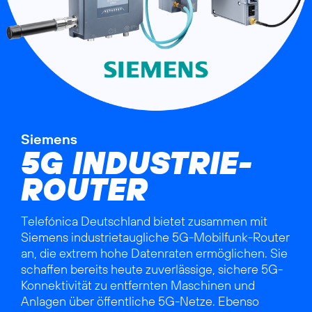
Siemens
5G INDUSTRIE-
ROUTER
Telefónica Deutschland bietet zusammen mit
Siemens industrietaugliche 5G-Mobilfunk-Router
an, die extrem hohe Datenraten ermöglichen. Sie
schaffen bereits heute zuverlässige, sichere 5G-
Konnektivität zu entfernten Maschinen und
Anlagen über öffentliche 5G-Netze. Ebenso